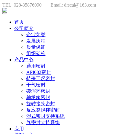
TEL: 028-85876090
Email: drseal@163.com
首页
公司简介
企业荣誉
发展历程
质量保证
组织架构
产品中心
通用密封
API682密封
特殊工况密封
干气密封
碳浮环密封
轴承箱密封
旋转接头密封
反应釜搅拌密封
湿式密封支持系统
气密封支持系统
应用