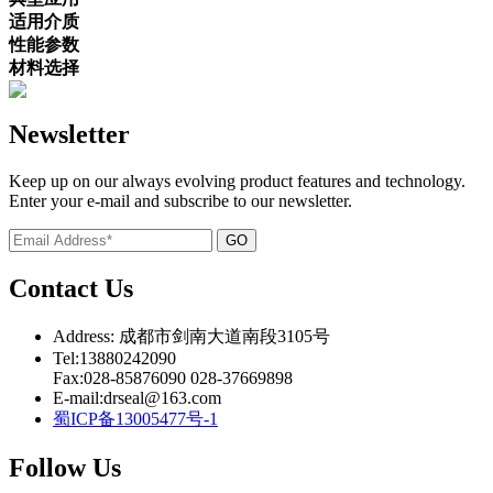
适用介质
性能参数
材料选择
Newsletter
Keep up on our always evolving product features and technology.
Enter your e-mail and subscribe to our newsletter.
GO
Contact Us
Address: 成都市剑南大道南段3105号
Tel:13880242090
Fax:028-85876090 028-37669898
E-mail:drseal@163.com
蜀ICP备13005477号-1
Follow Us