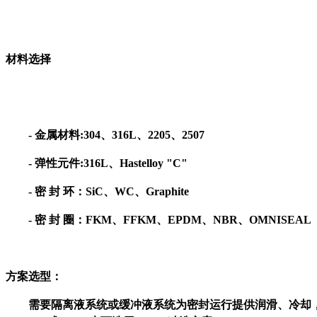
材料选择
-
金属材料:304、316L、2205、2507
-
弹性元件:316L、Hastelloy "C"
-
密 封 环：Si
C
、W
C
、Graphite
-
密 封 圈：FKM、FFKM、EP
D
M、NBR、OMNISEAL
方案选型：
需要隔离液系统或缓冲液系统为密封运行提供润滑、冷却，