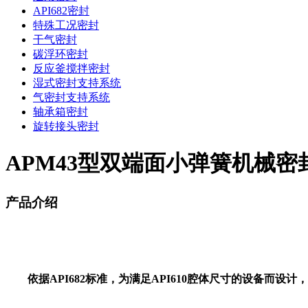
API682密封
特殊工况密封
干气密封
碳浮环密封
反应釜搅拌密封
湿式密封支持系统
气密封支持系统
轴承箱密封
旋转接头密封
APM43型双端面小弹簧机械密
产品介绍
依据
A
PI682
标准，为满足
A
PI610
腔体尺寸的设备而设计，