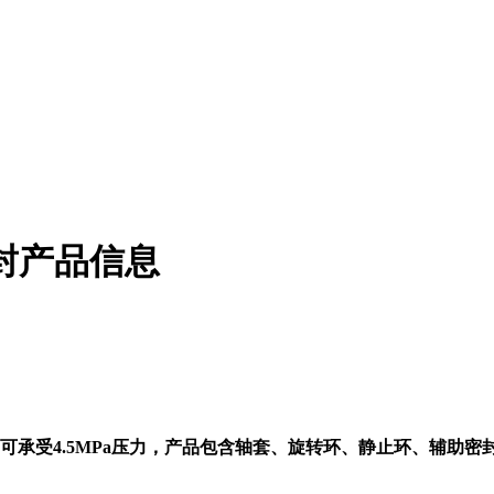
封产品信息
可承受
4.5
MP
a压力，产品包含轴套、旋转环、静止环、辅助密