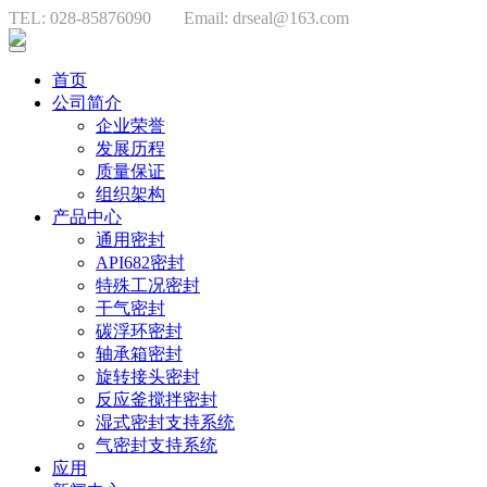
TEL: 028-85876090
Email: drseal@163.com
首页
公司简介
企业荣誉
发展历程
质量保证
组织架构
产品中心
通用密封
API682密封
特殊工况密封
干气密封
碳浮环密封
轴承箱密封
旋转接头密封
反应釜搅拌密封
湿式密封支持系统
气密封支持系统
应用