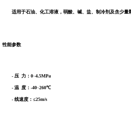
适用于石油、化工溶液，弱酸、碱、盐、制冷剂及含少量
性能参数
-
压
力：0
4.5MP
a
~
-
温
度：-40
260
℃
~
-
线速度：≤25m
/
s